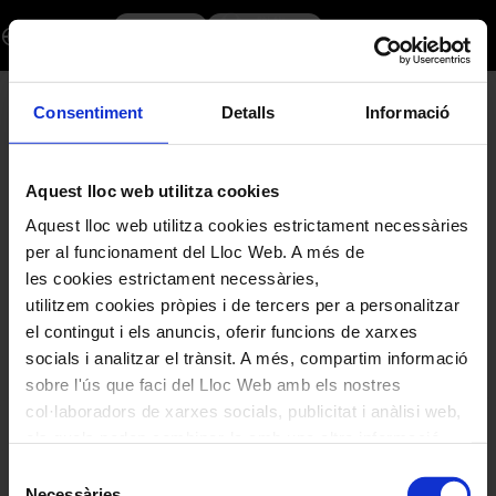
Panier
Dialogue
Connexion
Inscrivez-vous
fr
-
Palau
de
PANIER
la
Consentiment
Detalls
Informació
Música
Catalana
Aquest lloc web utilitza cookies
Aquest lloc web utilitza cookies estrictament necessàries
per al funcionament del Lloc Web. A més de
les cookies estrictament necessàries,
Votre panier est vide.
utilitzem cookies pròpies i de tercers per a personalitzar
Continuer achats
el contingut i els anuncis, oferir funcions de xarxes
socials i analitzar el trànsit. A més, compartim informació
sobre l'ús que faci del Lloc Web amb els nostres
col·laboradors de xarxes socials, publicitat i anàlisi web,
INFORMATIONS GÉNÉRALES
els quals poden combinar-la amb una altra informació
que els hagi proporcionat o que hagin recopilat a través
Selecció
de l'ús que hagi fet dels seus serveis. En el quadre
Necessàries